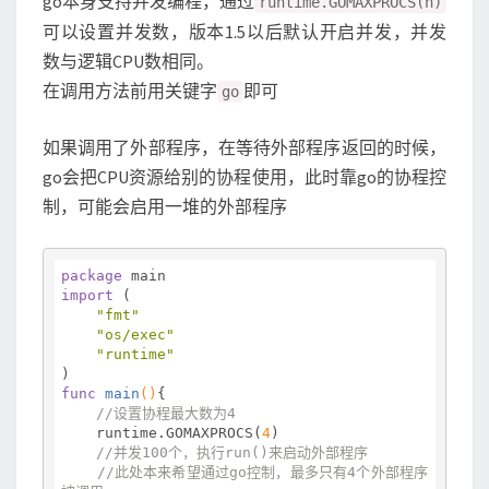
go本身支持并发编程，通过
runtime.GOMAXPROCS(n)
可以设置并发数，版本1.5以后默认开启并发，并发
数与逻辑CPU数相同。
在调用方法前用关键字
即可
go
如果调用了外部程序，在等待外部程序返回的时候，
go会把CPU资源给别的协程使用，此时靠go的协程控
制，可能会启用一堆的外部程序
package
import
 (

"fmt"
"os/exec"
"runtime"
func
main
()
{

//设置协程最大数为4
    runtime.GOMAXPROCS(
4
)

//并发100个，执行run()来启动外部程序
//此处本来希望通过go控制，最多只有4个外部程序