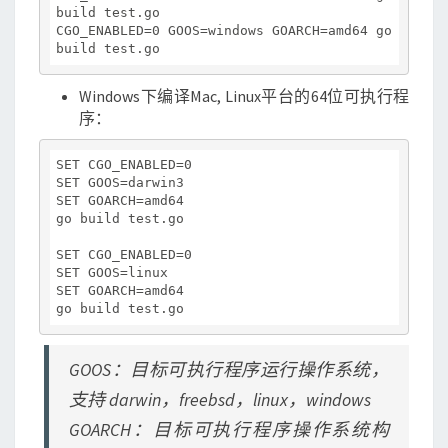
build test.go

CGO_ENABLED=0 GOOS=windows GOARCH=amd64 go 
Windows下编译Mac, Linux平台的64位可执行程
序：
SET CGO_ENABLED=0

SET GOOS=darwin3

SET GOARCH=amd64

go build test.go

SET CGO_ENABLED=0

SET GOOS=linux

SET GOARCH=amd64

GOOS：目标可执行程序运行操作系统，
支持 darwin，freebsd，linux，windows
GOARCH：目标可执行程序操作系统构