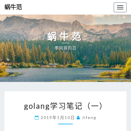
蜗牛范
Togg
navig
蜗牛范
季风哥的范
golang
golang学习笔记（一）
学
习
2019年1月10日
Jifeng
笔
记