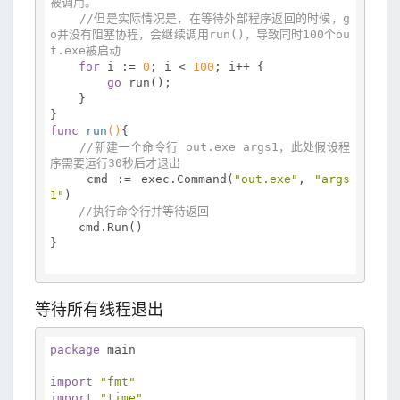
被调用。
//但是实际情况是，在等待外部程序返回的时候，g
o并没有阻塞协程，会继续调用run()，导致同时100个ou
t.exe被启动
for
 i := 
0
; i < 
100
; i++ {

go
 run();

    }

func
run
()
{

//新建一个命令行 out.exe args1，此处假设程
序需要运行30秒后才退出
    cmd := exec.Command(
"out.exe"
, 
"args
1"
)

//执行命令行并等待返回
    cmd.Run()

}

等待所有线程退出
package
 main

import
"fmt"
import
"time"