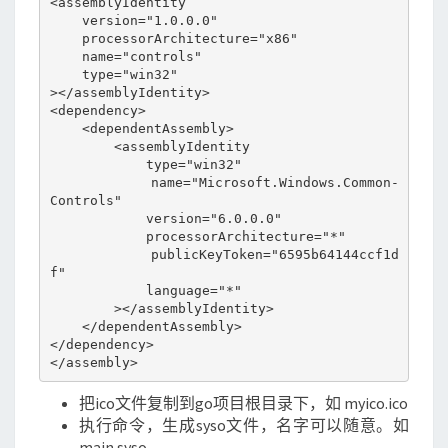
<assemblyIdentity

    version="1.0.0.0"

    processorArchitecture="x86"

    name="controls"

    type="win32"

></assemblyIdentity>

<dependency>

    <dependentAssembly>

        <assemblyIdentity

            type="win32"

            name="Microsoft.Windows.Common-
Controls"

            version="6.0.0.0"

            processorArchitecture="*"

            publicKeyToken="6595b64144ccf1d
f"

            language="*"

        ></assemblyIdentity>

    </dependentAssembly>

</dependency>

把ico文件复制到go项目根目录下，如 myico.ico
执行命令，生成syso文件，名字可以随意。如
main.syso