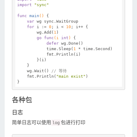
import
"sync"
func
main
()
 {

var
 wg sync.WaitGroup

for
 i := 
0
; i < 
10
; i++ {

        wg.Add(
1
)

go
func
(i 
int
)
 {

defer
 wg.Done()

            time.Sleep(
1
 * time.Second)

            fmt.Println(i)

        }(i)

    }

    wg.Wait() 
// 等待
    fmt.Println(
"main exist"
)

各种包
日志
简单日志可以使用
包进行打印
log